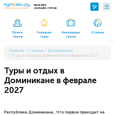
МАГАЗИН
ОНЛАЙН-ТУРОВ
Сервисы
О компании
Бронирование отелей
О нас
Поиск
Горящие
Календарь
Страны
туров
туры
туров
Трансфер
Контакты
Страхование
Команда
Главная
Страны
Доминикана
Документы и реквизиты
Туры и отдых в Доминикане в феврале 2027
Офисы продаж
Туры и отдых в
Доминикане в феврале
2027
Республика Доминикана…Что первое приходит на