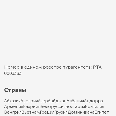
Номер в едином реестре турагентств: РТА
0003383
Страны
Абхазия
Австрия
Азербайджан
Албания
Андорра
Армения
Бахрейн
Белоруссия
Болгария
Бразилия
Венгрия
Вьетнам
Греция
Грузия
Доминикана
Египет