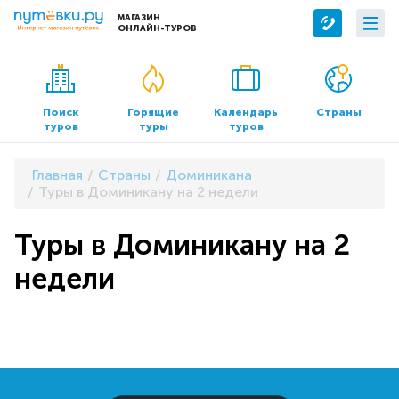
МАГАЗИН
ОНЛАЙН-ТУРОВ
Сервисы
О компании
Бронирование отелей
О нас
Поиск
Горящие
Календарь
Страны
туров
туры
туров
Трансфер
Контакты
Страхование
Команда
Главная
Страны
Доминикана
Документы и реквизиты
Туры в Доминикану на 2 недели
Офисы продаж
Туры в Доминикану на 2
недели