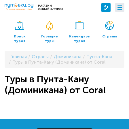
МАГАЗИН
ОНЛАЙН-ТУРОВ
Сервисы
О компании
Бронирование отелей
О нас
Поиск
Горящие
Календарь
Страны
туров
туры
туров
Трансфер
Контакты
Страхование
Команда
Главная
Страны
Доминикана
Пунта-Кана
Документы и реквизиты
Туры в Пунта-Кану (Доминикана) от Coral
Офисы продаж
Туры в Пунта-Кану
(Доминикана) от Coral