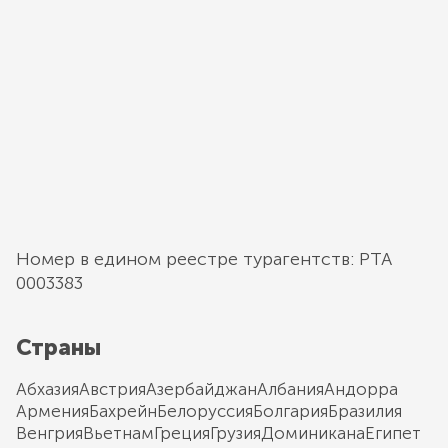
Номер в едином реестре турагентств: РТА
0003383
Страны
Абхазия
Австрия
Азербайджан
Албания
Андорра
Армения
Бахрейн
Белоруссия
Болгария
Бразилия
Венгрия
Вьетнам
Греция
Грузия
Доминикана
Египет