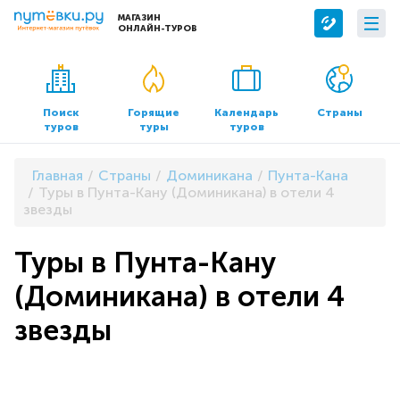
МАГАЗИН
ОНЛАЙН-ТУРОВ
Сервисы
О компании
Бронирование отелей
О нас
Поиск
Горящие
Календарь
Страны
туров
туры
туров
Трансфер
Контакты
Страхование
Команда
Главная
Страны
Доминикана
Пунта-Кана
Документы и реквизиты
Туры в Пунта-Кану (Доминикана) в отели 4
звезды
Офисы продаж
Туры в Пунта-Кану
(Доминикана) в отели 4
звезды