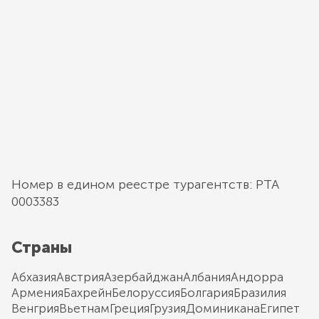
Номер в едином реестре турагентств: РТА
0003383
Страны
Абхазия
Австрия
Азербайджан
Албания
Андорра
Армения
Бахрейн
Белоруссия
Болгария
Бразилия
Венгрия
Вьетнам
Греция
Грузия
Доминикана
Египет