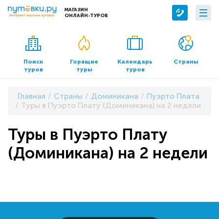
МАГАЗИН
ОНЛАЙН-ТУРОВ
Сервисы
О компании
Бронирование отелей
О нас
Поиск
Горящие
Календарь
Страны
туров
туры
туров
Трансфер
Контакты
Страхование
Команда
Главная
Страны
Доминикана
Пуэрто Плата
Документы и реквизиты
Туры в Пуэрто Плату (Доминикана) на 2 недели
Офисы продаж
Туры в Пуэрто Плату
(Доминикана) на 2 недели