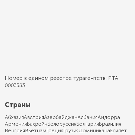
Номер в едином реестре турагентств: РТА
0003383
Страны
Абхазия
Австрия
Азербайджан
Албания
Андорра
Армения
Бахрейн
Белоруссия
Болгария
Бразилия
Венгрия
Вьетнам
Греция
Грузия
Доминикана
Египет