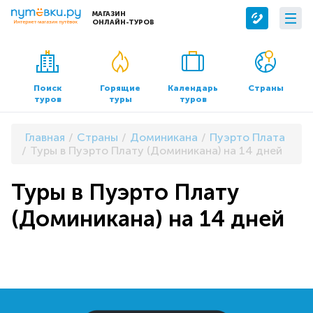
МАГАЗИН
ОНЛАЙН-ТУРОВ
Сервисы
О компании
Бронирование отелей
О нас
Поиск
Горящие
Календарь
Страны
туров
туры
туров
Трансфер
Контакты
Страхование
Команда
Главная
Страны
Доминикана
Пуэрто Плата
Документы и реквизиты
Туры в Пуэрто Плату (Доминикана) на 14 дней
Офисы продаж
Туры в Пуэрто Плату
(Доминикана) на 14 дней