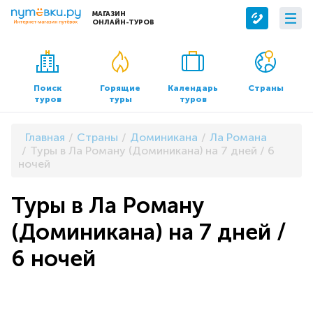
МАГАЗИН
ОНЛАЙН-ТУРОВ
Сервисы
О компании
Бронирование отелей
О нас
Поиск
Горящие
Календарь
Страны
туров
туры
туров
Трансфер
Контакты
Страхование
Команда
Главная
Страны
Доминикана
Ла Романа
Документы и реквизиты
Туры в Ла Роману (Доминикана) на 7 дней / 6
ночей
Офисы продаж
Туры в Ла Роману
(Доминикана) на 7 дней /
6 ночей