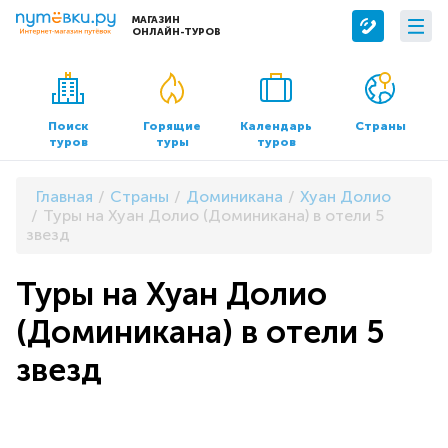
МАГАЗИН
ОНЛАЙН-ТУРОВ
Сервисы
О компании
Бронирование отелей
О нас
Поиск
Горящие
Календарь
Страны
туров
туры
туров
Трансфер
Контакты
Страхование
Команда
Главная
Страны
Доминикана
Хуан Долио
Документы и реквизиты
Туры на Хуан Долио (Доминикана) в отели 5
звезд
Офисы продаж
Туры на Хуан Долио
(Доминикана) в отели 5
звезд