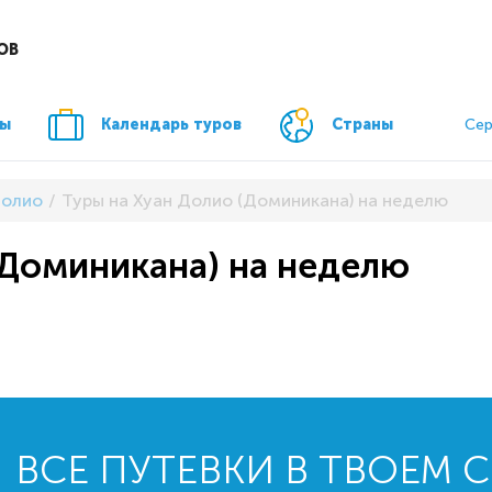
ОВ
ры
Календарь туров
Страны
Сер
Долио
Туры на Хуан Долио (Доминикана) на неделю
(Доминикана) на неделю
ВСЕ ПУТЕВКИ В ТВОЕМ 