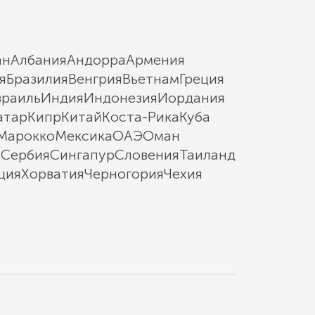
ан
Албания
Андорра
Армения
я
Бразилия
Венгрия
Вьетнам
Греция
зраиль
Индия
Индонезия
Иордания
атар
Кипр
Китай
Коста-Рика
Куба
Марокко
Мексика
ОАЭ
Оман
ы
Сербия
Сингапур
Словения
Таиланд
ция
Хорватия
Черногория
Чехия