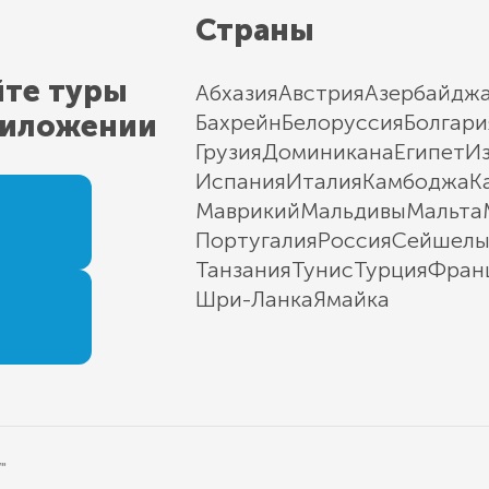
Страны
йте туры
Абхазия
Австрия
Азербайдж
риложении
Бахрейн
Белоруссия
Болгари
Грузия
Доминикана
Египет
И
Испания
Италия
Камбоджа
К
Маврикий
Мальдивы
Мальта
Португалия
Россия
Сейшел
Танзания
Тунис
Турция
Фран
Шри-Ланка
Ямайка
"