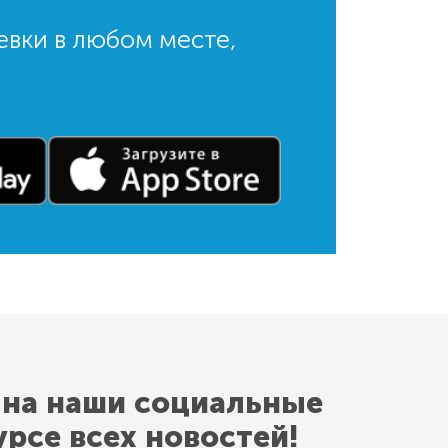
евки в любом месте,
 на наши социальные
урсе всех новостей!