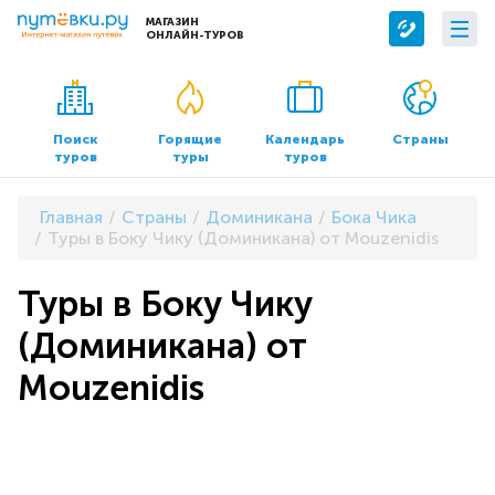
МАГАЗИН
ОНЛАЙН-ТУРОВ
Сервисы
О компании
Бронирование отелей
О нас
Поиск
Горящие
Календарь
Страны
туров
туры
туров
Трансфер
Контакты
Страхование
Команда
Главная
Страны
Доминикана
Бока Чика
Документы и реквизиты
Туры в Боку Чику (Доминикана) от Mouzenidis
Офисы продаж
Туры в Боку Чику
(Доминикана) от
Mouzenidis