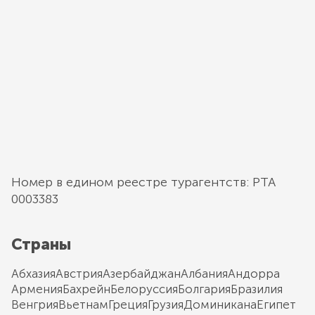
Номер в едином реестре турагентств: РТА
0003383
Страны
Абхазия
Австрия
Азербайджан
Албания
Андорра
Армения
Бахрейн
Белоруссия
Болгария
Бразилия
Венгрия
Вьетнам
Греция
Грузия
Доминикана
Египет