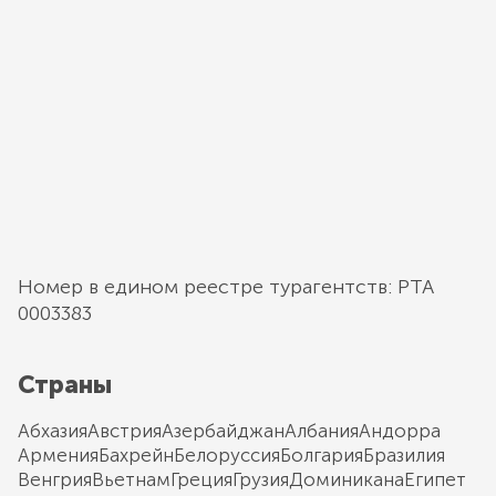
Номер в едином реестре турагентств: РТА
0003383
Страны
Абхазия
Австрия
Азербайджан
Албания
Андорра
Армения
Бахрейн
Белоруссия
Болгария
Бразилия
Венгрия
Вьетнам
Греция
Грузия
Доминикана
Египет