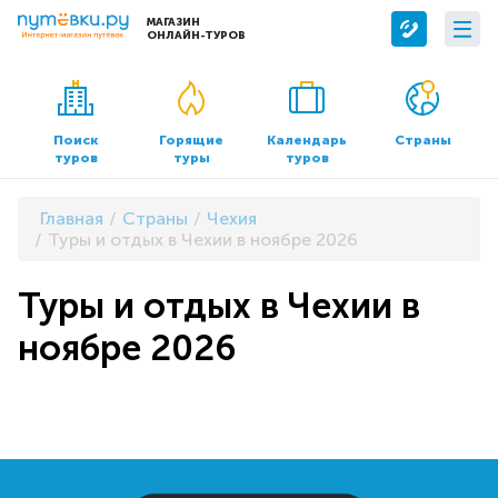
МАГАЗИН
ОНЛАЙН-ТУРОВ
Сервисы
О компании
Бронирование отелей
О нас
Поиск
Горящие
Календарь
Страны
туров
туры
туров
Трансфер
Контакты
Страхование
Команда
Главная
Страны
Чехия
Документы и реквизиты
Туры и отдых в Чехии в ноябре 2026
Офисы продаж
Туры и отдых в Чехии в
ноябре 2026