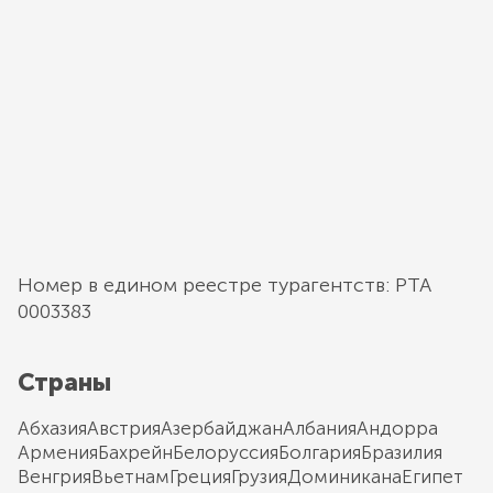
Номер в едином реестре турагентств: РТА
0003383
Страны
Абхазия
Австрия
Азербайджан
Албания
Андорра
Армения
Бахрейн
Белоруссия
Болгария
Бразилия
Венгрия
Вьетнам
Греция
Грузия
Доминикана
Египет