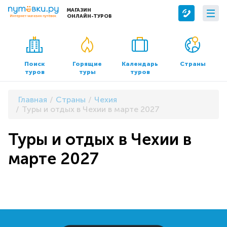
МАГАЗИН
ОНЛАЙН-ТУРОВ
Сервисы
О компании
Бронирование отелей
О нас
Поиск
Горящие
Календарь
Страны
туров
туры
туров
Трансфер
Контакты
Страхование
Команда
Главная
Страны
Чехия
Документы и реквизиты
Туры и отдых в Чехии в марте 2027
Офисы продаж
Туры и отдых в Чехии в
марте 2027