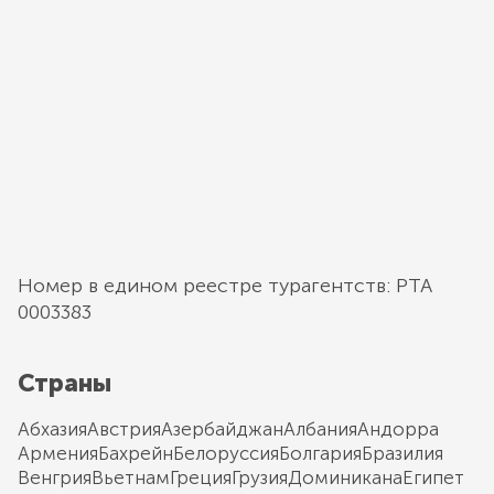
Номер в едином реестре турагентств: РТА
0003383
Страны
Абхазия
Австрия
Азербайджан
Албания
Андорра
Армения
Бахрейн
Белоруссия
Болгария
Бразилия
Венгрия
Вьетнам
Греция
Грузия
Доминикана
Египет