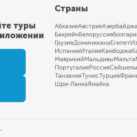
Страны
йте туры
Абхазия
Австрия
Азербайдж
риложении
Бахрейн
Белоруссия
Болгари
Грузия
Доминикана
Египет
И
Испания
Италия
Камбоджа
К
Маврикий
Мальдивы
Мальта
Португалия
Россия
Сейшел
Танзания
Тунис
Турция
Фран
Шри-Ланка
Ямайка
"