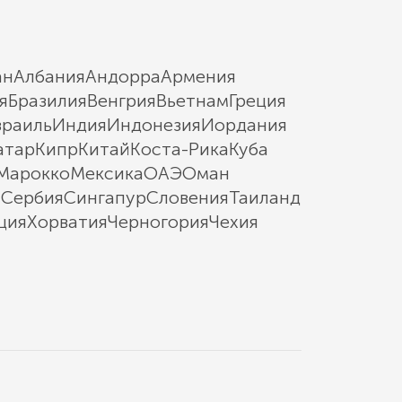
ан
Албания
Андорра
Армения
я
Бразилия
Венгрия
Вьетнам
Греция
зраиль
Индия
Индонезия
Иордания
атар
Кипр
Китай
Коста-Рика
Куба
Марокко
Мексика
ОАЭ
Оман
ы
Сербия
Сингапур
Словения
Таиланд
ция
Хорватия
Черногория
Чехия