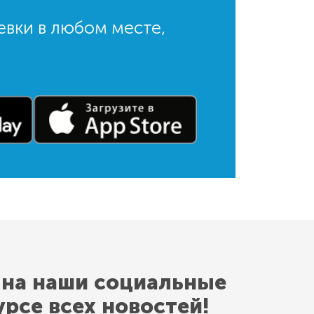
евки в любом месте,
 на наши социальные
урсе всех новостей!