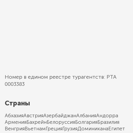
Номер в едином реестре турагентств: РТА
0003383
Страны
Абхазия
Австрия
Азербайджан
Албания
Андорра
Армения
Бахрейн
Белоруссия
Болгария
Бразилия
Венгрия
Вьетнам
Греция
Грузия
Доминикана
Египет