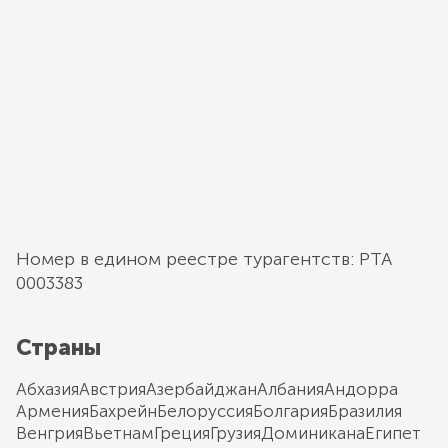
Номер в едином реестре турагентств: РТА
0003383
Страны
Абхазия
Австрия
Азербайджан
Албания
Андорра
Армения
Бахрейн
Белоруссия
Болгария
Бразилия
Венгрия
Вьетнам
Греция
Грузия
Доминикана
Египет