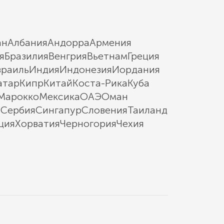
ан
Албания
Андорра
Армения
я
Бразилия
Венгрия
Вьетнам
Греция
зраиль
Индия
Индонезия
Иордания
атар
Кипр
Китай
Коста-Рика
Куба
Марокко
Мексика
ОАЭ
Оман
ы
Сербия
Сингапур
Словения
Таиланд
ция
Хорватия
Черногория
Чехия