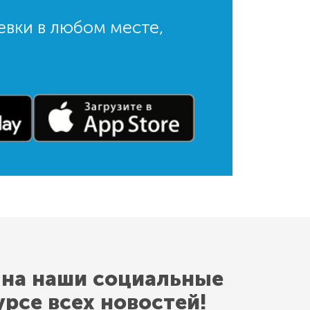
евки в любом месте,
 на наши социальные
урсе всех новостей!