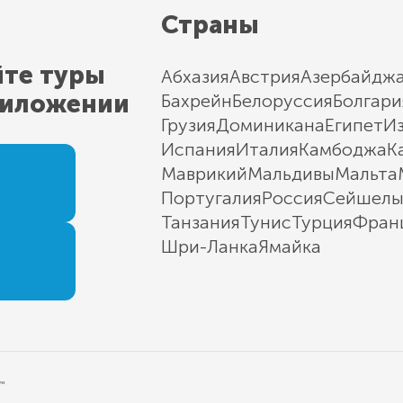
Страны
йте туры
Абхазия
Австрия
Азербайдж
риложении
Бахрейн
Белоруссия
Болгари
Грузия
Доминикана
Египет
И
Испания
Италия
Камбоджа
К
Маврикий
Мальдивы
Мальта
Португалия
Россия
Сейшел
Танзания
Тунис
Турция
Фран
Шри-Ланка
Ямайка
"