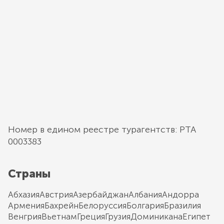
Номер в едином реестре турагентств: РТА
0003383
Страны
Абхазия
Австрия
Азербайджан
Албания
Андорра
Армения
Бахрейн
Белоруссия
Болгария
Бразилия
Венгрия
Вьетнам
Греция
Грузия
Доминикана
Египет