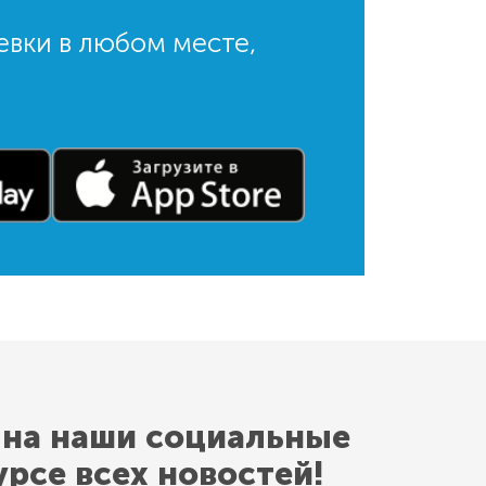
евки в любом месте,
 на наши социальные
урсе всех новостей!