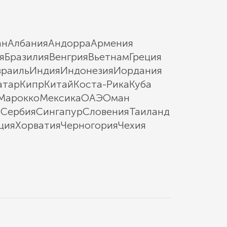
ан
Албания
Андорра
Армения
я
Бразилия
Венгрия
Вьетнам
Греция
зраиль
Индия
Индонезия
Иордания
атар
Кипр
Китай
Коста-Рика
Куба
Марокко
Мексика
ОАЭ
Оман
ы
Сербия
Сингапур
Словения
Таиланд
ция
Хорватия
Черногория
Чехия