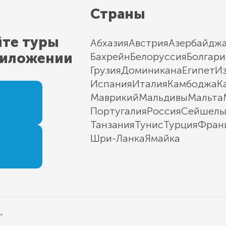
Страны
йте туры
Абхазия
Австрия
Азербайдж
риложении
Бахрейн
Белоруссия
Болгари
Грузия
Доминикана
Египет
И
Испания
Италия
Камбоджа
К
Маврикий
Мальдивы
Мальта
Португалия
Россия
Сейшел
Танзания
Тунис
Турция
Фран
Шри-Ланка
Ямайка
"