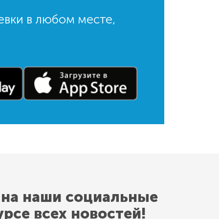
евки в любом месте,
 на наши социальные
урсе всех новостей!