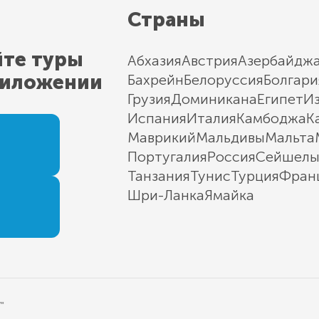
Страны
йте туры
Абхазия
Австрия
Азербайдж
риложении
Бахрейн
Белоруссия
Болгари
Грузия
Доминикана
Египет
И
Испания
Италия
Камбоджа
К
Маврикий
Мальдивы
Мальта
Португалия
Россия
Сейшел
Танзания
Тунис
Турция
Фран
Шри-Ланка
Ямайка
"