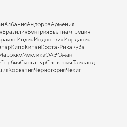
ан
Албания
Андорра
Армения
я
Бразилия
Венгрия
Вьетнам
Греция
зраиль
Индия
Индонезия
Иордания
атар
Кипр
Китай
Коста-Рика
Куба
Марокко
Мексика
ОАЭ
Оман
ы
Сербия
Сингапур
Словения
Таиланд
ция
Хорватия
Черногория
Чехия