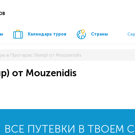
ОВ
ры
Календарь туров
Страны
Сер
ры в Протарас (Кипр) от Mouzenidis
р) от Mouzenidis
ВСЕ ПУТЕВКИ В ТВОЕМ 