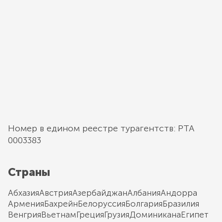
Номер в едином реестре турагентств: РТА
0003383
Страны
Абхазия
Австрия
Азербайджан
Албания
Андорра
Армения
Бахрейн
Белоруссия
Болгария
Бразилия
Венгрия
Вьетнам
Греция
Грузия
Доминикана
Египет