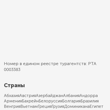
Номер в едином реестре турагентств: РТА
0003383
Страны
Абхазия
Австрия
Азербайджан
Албания
Андорра
Армения
Бахрейн
Белоруссия
Болгария
Бразилия
Венгрия
Вьетнам
Греция
Грузия
Доминикана
Египет