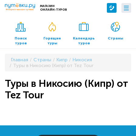
МАГАЗИН
ОНЛАЙН-ТУРОВ
Сервисы
О компании
Бронирование отелей
О нас
Поиск
Горящие
Календарь
Страны
туров
туры
туров
Трансфер
Контакты
Страхование
Команда
Главная
Страны
Кипр
Никосия
Документы и реквизиты
Туры в Никосию (Кипр) от Tez Tour
Офисы продаж
Туры в Никосию (Кипр) от
Tez Tour