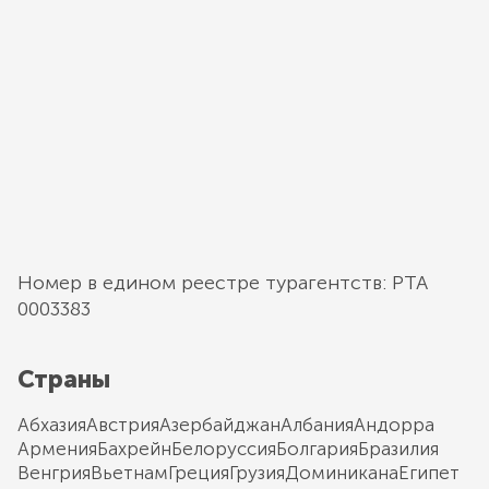
Номер в едином реестре турагентств: РТА
0003383
Страны
Абхазия
Австрия
Азербайджан
Албания
Андорра
Армения
Бахрейн
Белоруссия
Болгария
Бразилия
Венгрия
Вьетнам
Греция
Грузия
Доминикана
Египет