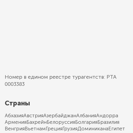
Номер в едином реестре турагентств: РТА
0003383
Страны
Абхазия
Австрия
Азербайджан
Албания
Андорра
Армения
Бахрейн
Белоруссия
Болгария
Бразилия
Венгрия
Вьетнам
Греция
Грузия
Доминикана
Египет