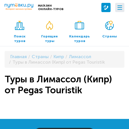
МАГАЗИН
ОНЛАЙН-ТУРОВ
Сервисы
О компании
Бронирование отелей
О нас
Поиск
Горящие
Календарь
Страны
туров
туры
туров
Трансфер
Контакты
Страхование
Команда
Главная
Страны
Кипр
Лимассол
Документы и реквизиты
Туры в Лимассол (Кипр) от Pegas Touristik
Офисы продаж
Туры в Лимассол (Кипр)
от Pegas Touristik