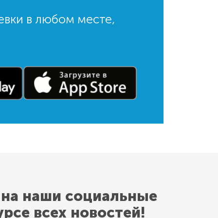
евки в любом месте,
 на наши социальные
урсе всех новостей!