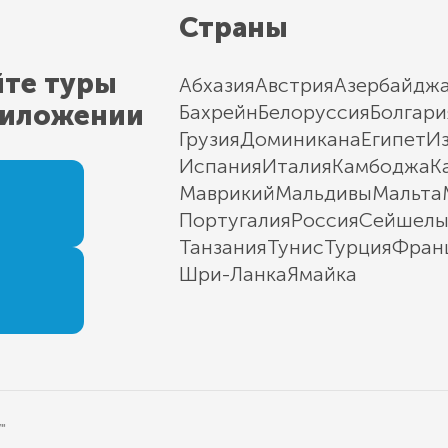
Страны
йте туры
Абхазия
Австрия
Азербайдж
риложении
Бахрейн
Белоруссия
Болгари
Грузия
Доминикана
Египет
И
Испания
Италия
Камбоджа
К
Маврикий
Мальдивы
Мальта
Португалия
Россия
Сейшел
Танзания
Тунис
Турция
Фран
Шри-Ланка
Ямайка
"