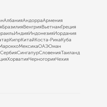
ан
Албания
Андорра
Армения
я
Бразилия
Венгрия
Вьетнам
Греция
зраиль
Индия
Индонезия
Иордания
атар
Кипр
Китай
Коста-Рика
Куба
Марокко
Мексика
ОАЭ
Оман
ы
Сербия
Сингапур
Словения
Таиланд
ция
Хорватия
Черногория
Чехия