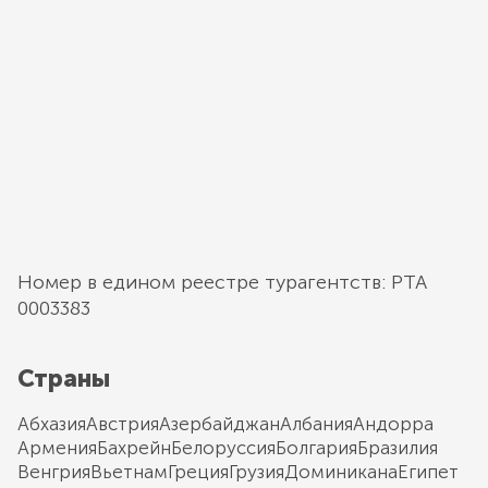
Номер в едином реестре турагентств: РТА
0003383
Страны
Абхазия
Австрия
Азербайджан
Албания
Андорра
Армения
Бахрейн
Белоруссия
Болгария
Бразилия
Венгрия
Вьетнам
Греция
Грузия
Доминикана
Египет