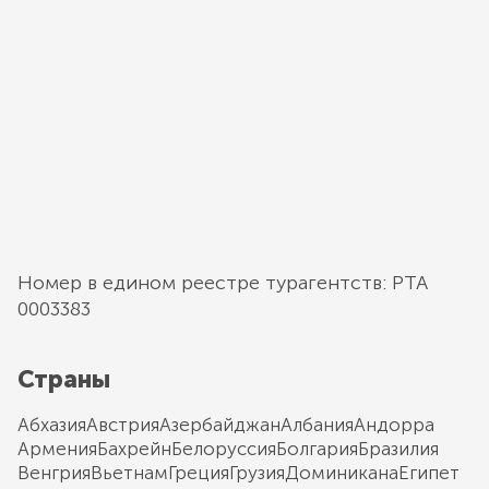
Номер в едином реестре турагентств: РТА
0003383
Страны
Абхазия
Австрия
Азербайджан
Албания
Андорра
Армения
Бахрейн
Белоруссия
Болгария
Бразилия
Венгрия
Вьетнам
Греция
Грузия
Доминикана
Египет