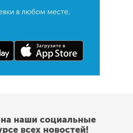
евки в любом месте,
 на наши социальные
урсе всех новостей!