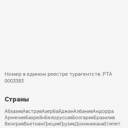
Номер в едином реестре турагентств: РТА
0003383
Страны
Абхазия
Австрия
Азербайджан
Албания
Андорра
Армения
Бахрейн
Белоруссия
Болгария
Бразилия
Венгрия
Вьетнам
Греция
Грузия
Доминикана
Египет