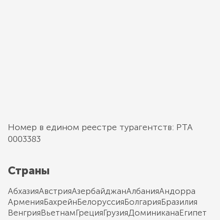
Номер в едином реестре турагентств: РТА
0003383
Страны
Абхазия
Австрия
Азербайджан
Албания
Андорра
Армения
Бахрейн
Белоруссия
Болгария
Бразилия
Венгрия
Вьетнам
Греция
Грузия
Доминикана
Египет