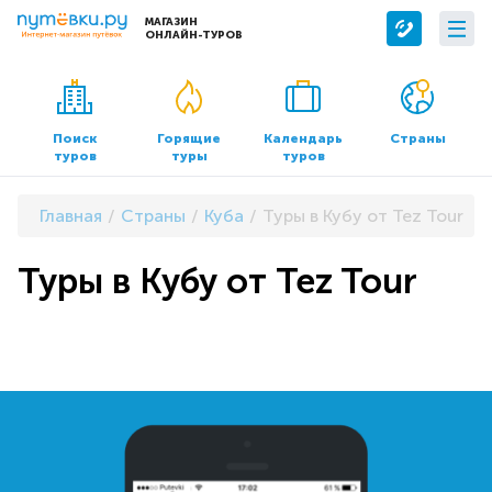
МАГАЗИН
ОНЛАЙН-ТУРОВ
Сервисы
О компании
Бронирование отелей
О нас
Поиск
Горящие
Календарь
Страны
туров
туры
туров
Трансфер
Контакты
Страхование
Команда
Главная
Страны
Куба
Туры в Кубу от Tez Tour
Документы и реквизиты
Туры в Кубу от Tez Tour
Офисы продаж