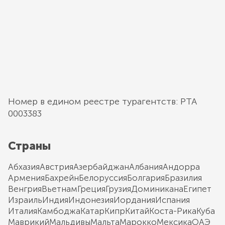
Номер в едином реестре турагентств: РТА
0003383
Страны
Абхазия
Австрия
Азербайджан
Албания
Андорра
Армения
Бахрейн
Белоруссия
Болгария
Бразилия
Венгрия
Вьетнам
Греция
Грузия
Доминикана
Египет
Израиль
Индия
Индонезия
Иордания
Испания
Италия
Камбоджа
Катар
Кипр
Китай
Коста-Рика
Куба
Маврикий
Мальдивы
Мальта
Марокко
Мексика
ОАЭ