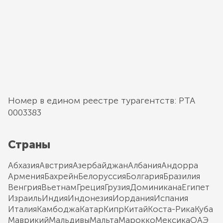
Номер в едином реестре турагентств: РТА
0003383
Страны
Абхазия
Австрия
Азербайджан
Албания
Андорра
Армения
Бахрейн
Белоруссия
Болгария
Бразилия
Венгрия
Вьетнам
Греция
Грузия
Доминикана
Египет
Израиль
Индия
Индонезия
Иордания
Испания
Италия
Камбоджа
Катар
Кипр
Китай
Коста-Рика
Куба
Маврикий
Мальдивы
Мальта
Марокко
Мексика
ОАЭ