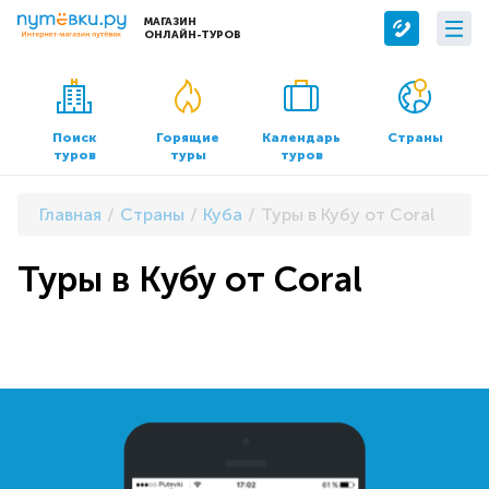
МАГАЗИН
ОНЛАЙН-ТУРОВ
Сервисы
О компании
Бронирование отелей
О нас
Поиск
Горящие
Календарь
Страны
туров
туры
туров
Трансфер
Контакты
Страхование
Команда
Главная
Страны
Куба
Туры в Кубу от Coral
Документы и реквизиты
Туры в Кубу от Coral
Офисы продаж