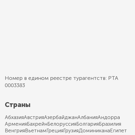
Номер в едином реестре турагентств: РТА
0003383
Страны
Абхазия
Австрия
Азербайджан
Албания
Андорра
Армения
Бахрейн
Белоруссия
Болгария
Бразилия
Венгрия
Вьетнам
Греция
Грузия
Доминикана
Египет