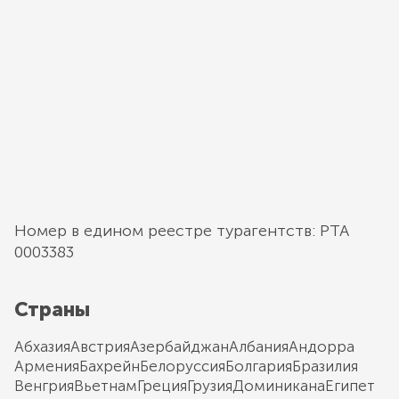
Номер в едином реестре турагентств: РТА
0003383
Страны
Абхазия
Австрия
Азербайджан
Албания
Андорра
Армения
Бахрейн
Белоруссия
Болгария
Бразилия
Венгрия
Вьетнам
Греция
Грузия
Доминикана
Египет