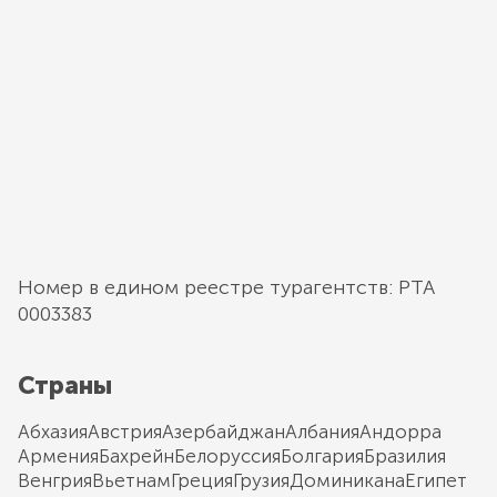
Номер в едином реестре турагентств: РТА
0003383
Страны
Абхазия
Австрия
Азербайджан
Албания
Андорра
Армения
Бахрейн
Белоруссия
Болгария
Бразилия
Венгрия
Вьетнам
Греция
Грузия
Доминикана
Египет