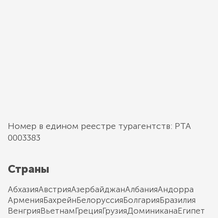
Номер в едином реестре турагентств: РТА
0003383
Страны
Абхазия
Австрия
Азербайджан
Албания
Андорра
Армения
Бахрейн
Белоруссия
Болгария
Бразилия
Венгрия
Вьетнам
Греция
Грузия
Доминикана
Египет