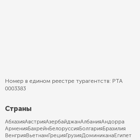
Номер в едином реестре турагентств: РТА
0003383
Страны
Абхазия
Австрия
Азербайджан
Албания
Андорра
Армения
Бахрейн
Белоруссия
Болгария
Бразилия
Венгрия
Вьетнам
Греция
Грузия
Доминикана
Египет