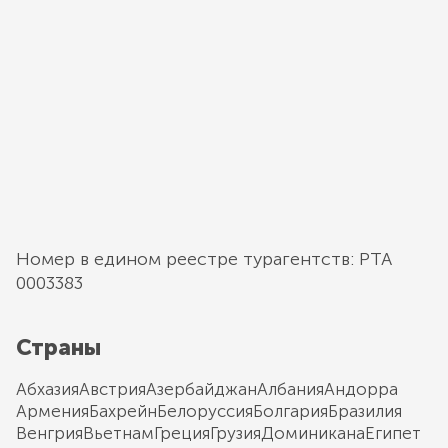
Номер в едином реестре турагентств: РТА
0003383
Страны
Абхазия
Австрия
Азербайджан
Албания
Андорра
Армения
Бахрейн
Белоруссия
Болгария
Бразилия
Венгрия
Вьетнам
Греция
Грузия
Доминикана
Египет