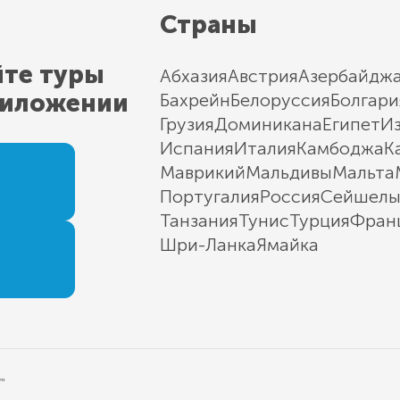
Страны
йте туры
Абхазия
Австрия
Азербайдж
риложении
Бахрейн
Белоруссия
Болгари
Грузия
Доминикана
Египет
И
Испания
Италия
Камбоджа
К
Маврикий
Мальдивы
Мальта
Португалия
Россия
Сейшел
Танзания
Тунис
Турция
Фран
Шри-Ланка
Ямайка
"