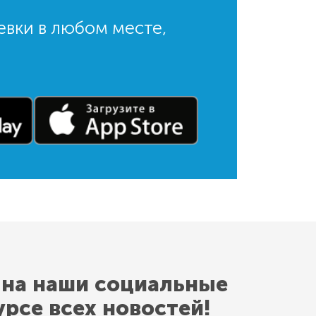
евки в любом месте,
 на наши социальные
урсе всех новостей!