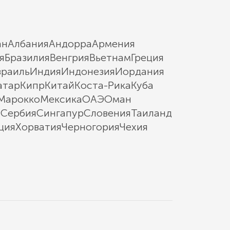
ан
Албания
Андорра
Армения
я
Бразилия
Венгрия
Вьетнам
Греция
зраиль
Индия
Индонезия
Иордания
атар
Кипр
Китай
Коста-Рика
Куба
Марокко
Мексика
ОАЭ
Оман
ы
Сербия
Сингапур
Словения
Таиланд
ция
Хорватия
Черногория
Чехия