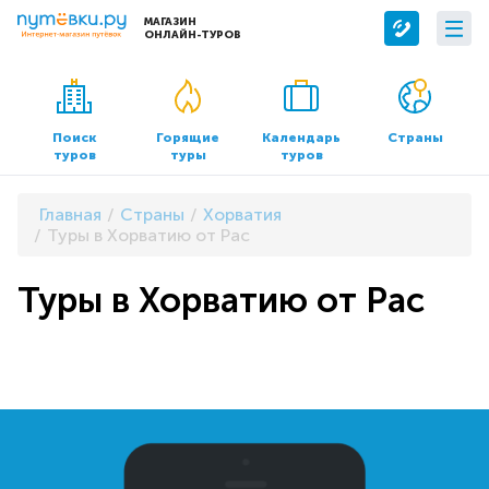
МАГАЗИН
ОНЛАЙН-ТУРОВ
Сервисы
О компании
Бронирование отелей
О нас
Поиск
Горящие
Календарь
Страны
туров
туры
туров
Трансфер
Контакты
Страхование
Команда
Главная
Страны
Хорватия
Документы и реквизиты
Туры в Хорватию от Pac
Офисы продаж
Туры в Хорватию от Pac