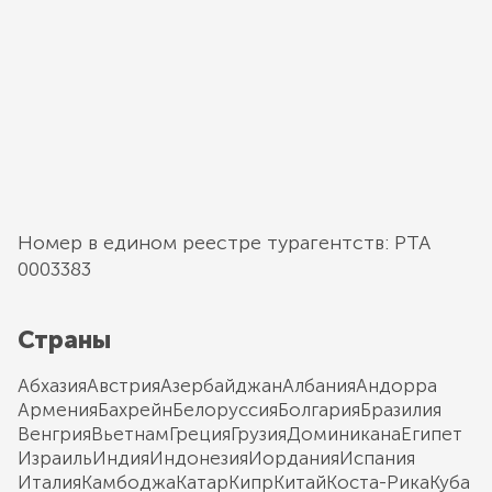
Номер в едином реестре турагентств: РТА
0003383
Страны
Абхазия
Австрия
Азербайджан
Албания
Андорра
Армения
Бахрейн
Белоруссия
Болгария
Бразилия
Венгрия
Вьетнам
Греция
Грузия
Доминикана
Египет
Израиль
Индия
Индонезия
Иордания
Испания
Италия
Камбоджа
Катар
Кипр
Китай
Коста-Рика
Куба