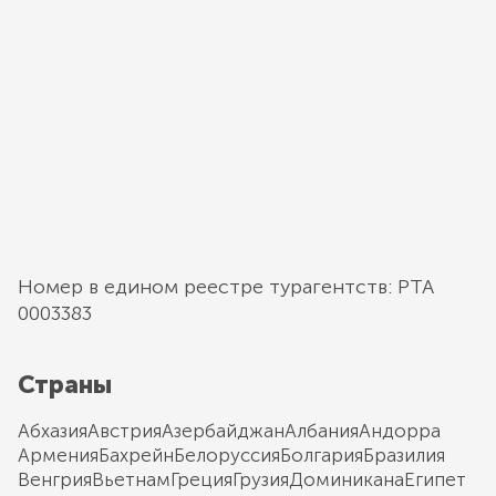
Номер в едином реестре турагентств: РТА
0003383
Страны
Абхазия
Австрия
Азербайджан
Албания
Андорра
Армения
Бахрейн
Белоруссия
Болгария
Бразилия
Венгрия
Вьетнам
Греция
Грузия
Доминикана
Египет