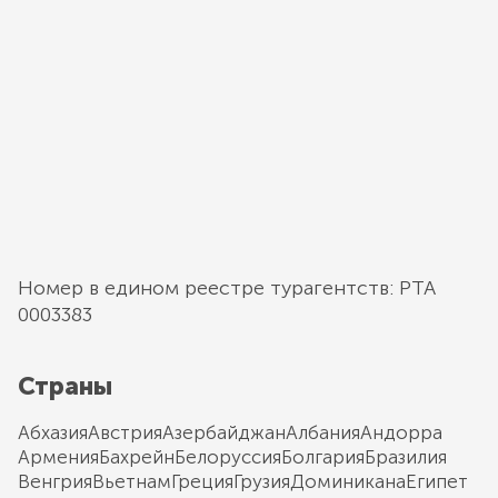
Номер в едином реестре турагентств: РТА
0003383
Страны
Абхазия
Австрия
Азербайджан
Албания
Андорра
Армения
Бахрейн
Белоруссия
Болгария
Бразилия
Венгрия
Вьетнам
Греция
Грузия
Доминикана
Египет