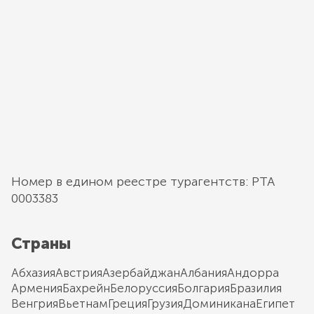
Номер в едином реестре турагентств: РТА
0003383
Страны
Абхазия
Австрия
Азербайджан
Албания
Андорра
Армения
Бахрейн
Белоруссия
Болгария
Бразилия
Венгрия
Вьетнам
Греция
Грузия
Доминикана
Египет