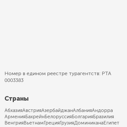
Номер в едином реестре турагентств: РТА
0003383
Страны
Абхазия
Австрия
Азербайджан
Албания
Андорра
Армения
Бахрейн
Белоруссия
Болгария
Бразилия
Венгрия
Вьетнам
Греция
Грузия
Доминикана
Египет