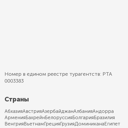
Номер в едином реестре турагентств: РТА
0003383
Страны
Абхазия
Австрия
Азербайджан
Албания
Андорра
Армения
Бахрейн
Белоруссия
Болгария
Бразилия
Венгрия
Вьетнам
Греция
Грузия
Доминикана
Египет