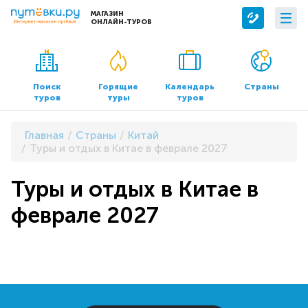
МАГАЗИН
ОНЛАЙН-ТУРОВ
Сервисы
О компании
Бронирование отелей
О нас
Поиск
Горящие
Календарь
Страны
туров
туры
туров
Трансфер
Контакты
Страхование
Команда
Главная
Страны
Китай
Документы и реквизиты
Туры и отдых в Китае в феврале 2027
Офисы продаж
Туры и отдых в Китае в
феврале 2027