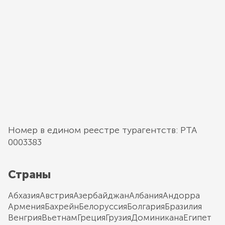
Номер в едином реестре турагентств: РТА
0003383
Страны
Абхазия
Австрия
Азербайджан
Албания
Андорра
Армения
Бахрейн
Белоруссия
Болгария
Бразилия
Венгрия
Вьетнам
Греция
Грузия
Доминикана
Египет