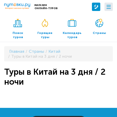
МАГАЗИН
ОНЛАЙН-ТУРОВ
Сервисы
О компании
Бронирование отелей
О нас
Поиск
Горящие
Календарь
Страны
туров
туры
туров
Трансфер
Контакты
Страхование
Команда
Главная
Страны
Китай
Документы и реквизиты
Туры в Китай на 3 дня / 2 ночи
Офисы продаж
Туры в Китай на 3 дня / 2
ночи