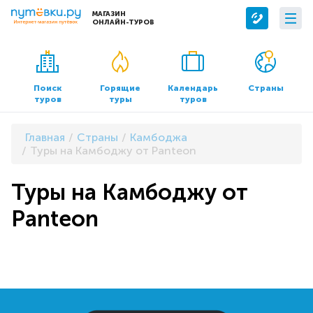
МАГАЗИН
ОНЛАЙН-ТУРОВ
Сервисы
О компании
Бронирование отелей
О нас
Поиск
Горящие
Календарь
Страны
туров
туры
туров
Трансфер
Контакты
Страхование
Команда
Главная
Страны
Камбоджа
Документы и реквизиты
Туры на Камбоджу от Panteon
Офисы продаж
Туры на Камбоджу от
Panteon