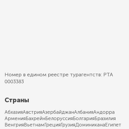
Номер в едином реестре турагентств: РТА
0003383
Страны
Абхазия
Австрия
Азербайджан
Албания
Андорра
Армения
Бахрейн
Белоруссия
Болгария
Бразилия
Венгрия
Вьетнам
Греция
Грузия
Доминикана
Египет