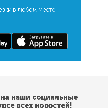
евки в любом месте,
 на наши социальные
урсе всех новостей!