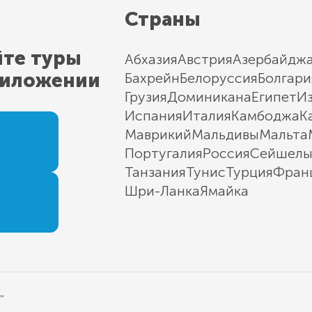
Страны
йте туры
Абхазия
Австрия
Азербайдж
риложении
Бахрейн
Белоруссия
Болгари
Грузия
Доминикана
Египет
И
Испания
Италия
Камбоджа
К
Маврикий
Мальдивы
Мальта
Португалия
Россия
Сейшел
Танзания
Тунис
Турция
Фран
Шри-Ланка
Ямайка
"