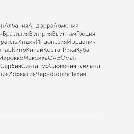
ан
Албания
Андорра
Армения
я
Бразилия
Венгрия
Вьетнам
Греция
зраиль
Индия
Индонезия
Иордания
атар
Кипр
Китай
Коста-Рика
Куба
Марокко
Мексика
ОАЭ
Оман
ы
Сербия
Сингапур
Словения
Таиланд
ция
Хорватия
Черногория
Чехия