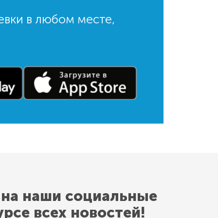
евки в любом месте,
 на наши социальные
урсе всех новостей!