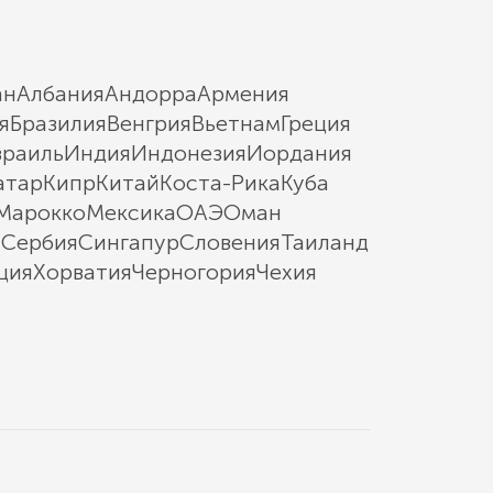
ан
Албания
Андорра
Армения
я
Бразилия
Венгрия
Вьетнам
Греция
зраиль
Индия
Индонезия
Иордания
атар
Кипр
Китай
Коста-Рика
Куба
Марокко
Мексика
ОАЭ
Оман
ы
Сербия
Сингапур
Словения
Таиланд
ция
Хорватия
Черногория
Чехия