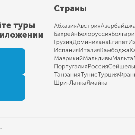
Страны
йте туры
Абхазия
Австрия
Азербайдж
риложении
Бахрейн
Белоруссия
Болгари
Грузия
Доминикана
Египет
И
Испания
Италия
Камбоджа
К
Маврикий
Мальдивы
Мальта
Португалия
Россия
Сейшел
Танзания
Тунис
Турция
Фран
Шри-Ланка
Ямайка
"